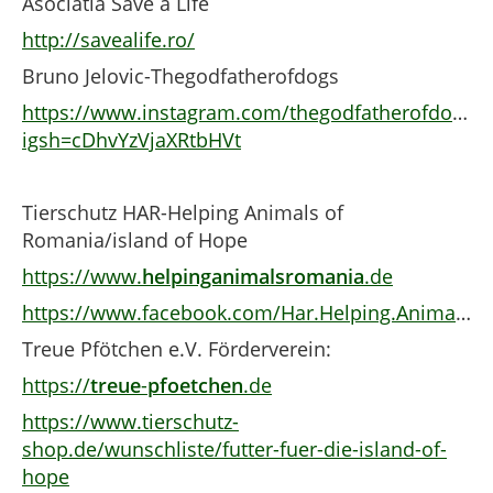
Asociatia Save a Life
http://savealife.ro/
Bruno Jelovic-Thegodfatherofdogs
https://www.instagram.com/thegodfatherofdogs?
igsh=cDhvYzVjaXRtbHVt
Tierschutz HAR-Helping Animals of
Romania/island of Hope
https://www.
helpinganimalsromania
.de
https://www.facebook.com/Har.Helping.Animals.of.Romania.har/
Treue Pfötchen e.V. Förderverein:
https://
treue
-
pfoetchen
.de
https://www.tierschutz-
shop.de/wunschliste/futter-fuer-die-island-of-
hope