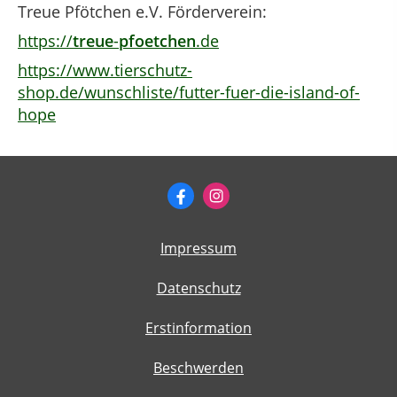
Treue Pfötchen e.V. Förderverein:
https://
treue
-
pfoetchen
.de
https://www.tierschutz-
shop.de/wunschliste/futter-fuer-die-island-of-
hope
Impressum
Datenschutz
Erstinformation
Beschwerden